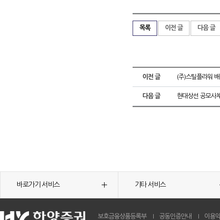
목록
이전 글
다음 글
이전 글
(주)스틸플라워 
다음 글
현대상선 공모사채
바로가기 서비스
기타 서비스
보호금융상품등록부
공동인증안내
이용