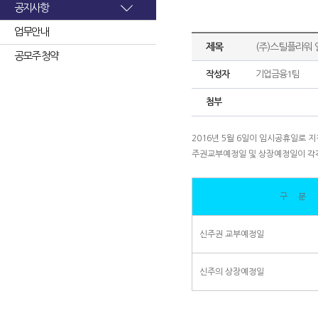
공지사항
업무안내
제목
(주)스틸플라워 
공모주 청약
작성자
기업금융1팀
첨부
2016년 5월 6일이 임시공휴일로
주권교부예정일 및 상장예정일이 각
구 분
신주권 교부예정일
신주의 상장예정일