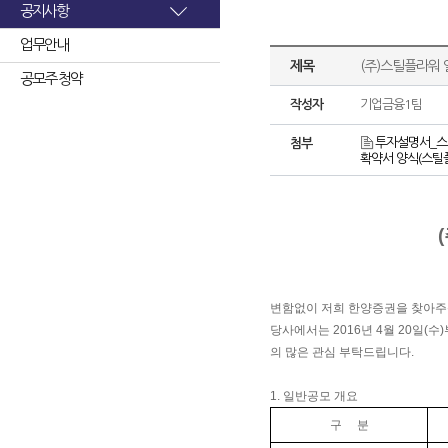
공지사항
업무안내
제목
(주)스틸플라워
공모주 청약
작성자
기업금융1팀
투자설명서_스
첨부
확약서 양식(스틸플라
변함없이 저희 한양증권을 찾아주
당사에서는 2016년 4월 20일(
의 많은 관심 부탁드립니다.
1. 일반공모 개요
구 분