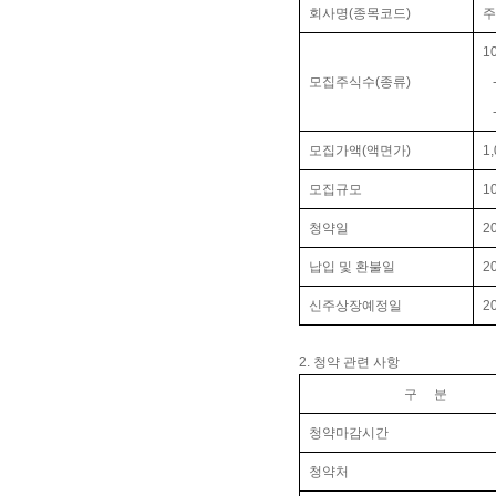
회사명(종목코드)
주
10
모집주식수(종류)
- 
- 
모집가액(액면가)
1
모집규모
10
청약일
20
납입 및 환불일
20
신주상장예정일
20
2. 청약 관련 사항
구 분
청약마감시간
청약처