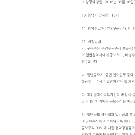
9. 상장예정일 : 2016년 03월 16일(
10. 청약 마감시간 : 16시
11. 청약취급처 : 한양증권(주), 
12. 배정방법 :
가. 구주주(신주인수권증서 보유자)
이 일반청약자에게 공모하되, 배정수
정")합니다.
나. 일반공모시 '증권 인수업무 등에
해당하는 주식은 일반청약자 및 기관
다. 고위험고수익투자신탁 배정시「증
0 이내의 범위에서 공모주식을 배정
라. 일반공모 청약결과 일반공모 총
여 잔여주식이 최소화되도록 합니다.
공모주식 90%에 대한 청약경쟁률과 
약초과 그룹에 배정합니다. 이후 최