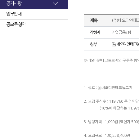
공지사항
업무안내
제목
(주)네오디안테
공모주 청약
작성자
기업금융2팀
네오디안테크놀
첨부
㈜네오디안테크놀로지의 구주주 청약
1. 상호 : ㈜네오디안테크놀로지
2. 모집 주식수 : 119,760 주 (1인당
(10%에 해당하는 11,976
3. 발행가액 : 1,090원 (액면가 500
4. 모집규모 : 130,538,400원