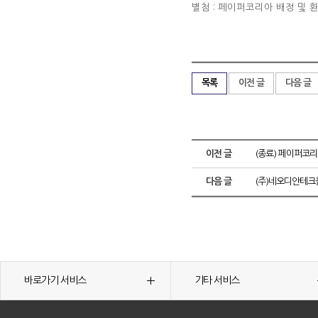
별첨 : 페이퍼코리아 배정 및 
목록
이전 글
다음 글
이전 글
(종료) 페이퍼코
다음 글
(주)네오디안테크
바로가기 서비스
기타 서비스