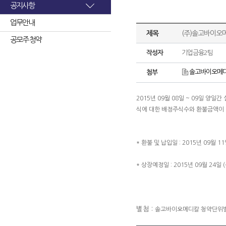
공지사항
업무안내
제목
(주)솔고바이오
공모주 청약
작성자
기업금융2팀
솔고바이오메디
첨부
2015년 09월 08일 ~ 09일 
식에 대한 배정주식수와 환불금액이
* 환불 및 납입일 : 2015년 09월 11
* 상장예정일 : 2015년 09월 24일 (
별첨 :
솔고바이오메디칼 청약단위별