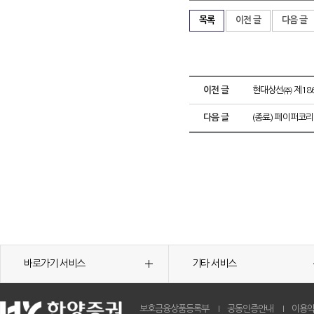
목록
이전 글
다음 글
이전 글
현대상선㈜ 제18
다음 글
(종료) 페이퍼코
바로가기 서비스
기타 서비스
보호금융상품등록부
공동인증안내
이용