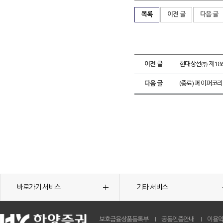
목록
이전 글
다음 글
이전 글
현대상선㈜ 제18
다음 글
(종료) 페이퍼코
바로가기 서비스
기타 서비스
보호금융상품등록부
공동인증안내
이용