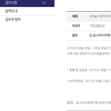
공지사항
업무안내
제목
(주)솔고바이오
공모주 청약
작성자
기업금융2팀
솔고바이오메디
첨부
2015년 09월 08일 ~ 09일 
식에 대한 배정주식수와 환불금액이
* 환불 및 납입일 : 2015년 09월 11
* 상장예정일 : 2015년 09월 24일 (
별첨 :
솔고바이오메디칼 청약단위별