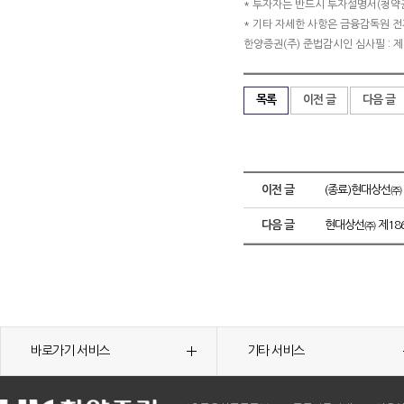
* 투자자는 반드시 투자설명서(청약
* 기타 자세한 사항은 금융감독원 전자
한양증권(주) 준법감시인 심사필 : 제 20
목록
이전 글
다음 글
이전 글
(종료)현대상선㈜
다음 글
현대상선㈜ 제18
바로가기 서비스
기타 서비스