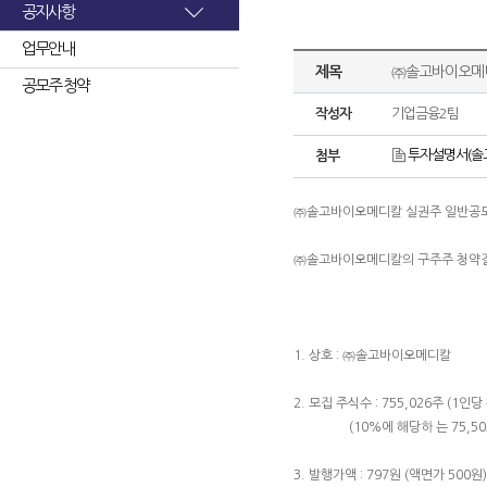
공지사항
업무안내
제목
㈜솔고바이오메디
공모주 청약
작성자
기업금융2팀
투자설명서(솔고
첨부
㈜솔고바이오메디칼 실권주 일반공
㈜솔고바이오메디칼의 구주주 청약결
1. 상호 : ㈜솔고바이오메디칼
2. 모집 주식수 : 755,026주 (1인당
(10%에 해당하 는 75,503
3. 발행가액 : 797원 (액면가 500원)