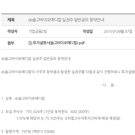
제목
㈜솔고바이오메디칼 실권주 일반공모 청약안내
작성자
기업금융2팀
작성일
2015년 09월 07일
투자설명서(솔고바이오메디칼).pdf
첨부
㈜솔고바이오메디칼 실권주 일반공모 청약안내
㈜솔고바이오메디칼의 구주주 청약결과 발생한 실권주를 다음과 같이 진행하오니 투자설명
- 다 음 -
1. 상호 : ㈜솔고바이오메디칼
2. 모집 주식수 : 755,026주 (1인당 청약한도 : 600,000주)
(10%에 해당하 는 75,503주는 고위험고수익투자신탁에 배정 예정임)
3. 발행가액 : 797원 (액면가 500원)