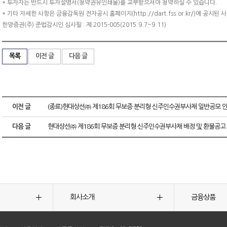
* 투자자는 반드시 투자설명서(청약권유인쇄물)를 교부받으셔야 청약하실 수 있습니다.
* 기타 자세한 사항은 금융감독원 전자공시 홈페이지(http://dart.fss.or.kr/)에 
한양증권(주) 준법감시인 심사필 : 제 2015-005(2015.9.7~9.11)
목록
이전 글
다음 글
이전 글
(종료)현대상선㈜ 제186회 무보증 분리형 신주인수권부사채 일반공모 
다음 글
현대상선㈜ 제186회 무보증 분리형 신주인수권부사채 배정 및 환불공고
회사소개
금융상품