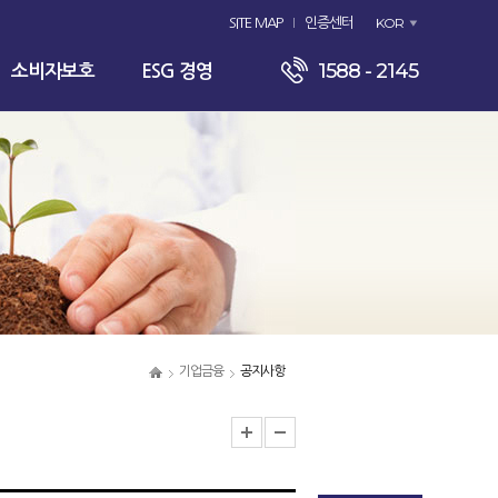
KOR
SITE MAP
인증센터
1588 - 2145
소비자보호
ESG 경영
기업금융
공지사항