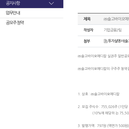
공지사항
업무안내
제목
㈜솔고바이오메디
공모주 청약
작성자
기업금융2팀
투자설명서(솔고
첨부
㈜솔고바이오메디칼 실권주 일반공
㈜솔고바이오메디칼의 구주주 청약결
1. 상호 : ㈜솔고바이오메디칼
2. 모집 주식수 : 755,026주 (1인당
(10%에 해당하 는 75,503
3. 발행가액 : 797원 (액면가 500원)