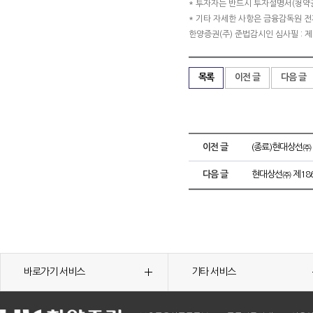
* 투자자는 반드시 투자설명서(청약
* 기타 자세한 사항은 금융감독원 전자
한양증권(주) 준법감시인 심사필 : 제 20
목록
이전 글
다음 글
이전 글
(종료)현대상선㈜
다음 글
현대상선㈜ 제18
바로가기 서비스
기타 서비스