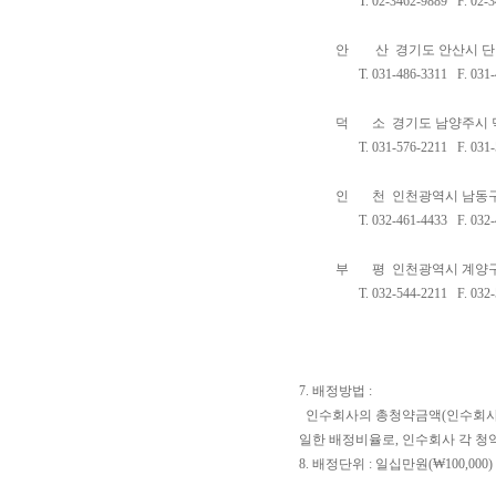
T.
02-3462-9889
F.
02-3
안 산
경기도 안산시 단원
T.
031-486-3311
F.
031-
덕 소
경기도 남양주시 덕
T.
031-576-2211
F.
031-
인 천
인천광역시 남동구
T.
032-461-4433
F.
032-
부 평
인천광역시 계양구 
T.
032-544-2211
F.
032-
7. 배정방법 :
인수회사의 총청약금액(인수회사 
일한 배정비율로, 인수회사 각 청
8. 배정단위 : 일십만원(₩100,000)