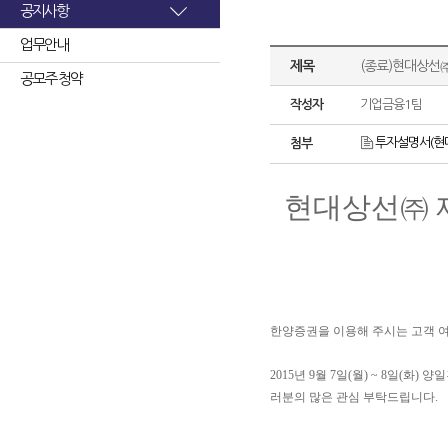
공지사항
업무안내
제목
(종료)현대상선
공모주 청약
작성자
기업금융1팀
투자설명서(현대
첨부
현대상선㈜ 
한양증권을 이용해 주시는 고객 
2015년 9월 7일(월) ~ 8일(화)
양일
러분의 많은 관심 부탁드립니다.