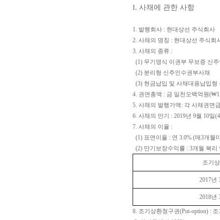
I. 사채에 관한 사항
1. 발행회사 : 현대상선 주식회사
2. 사채의 명칭 : 현대상선 주식
3. 사채의 종류 :
(1) 무기명식 이권부 무보증 
(2) 분리형 신주인수권부사채
(3) 현금납입 및 사채대용납입
4. 권면총액 : 금 일천오백억원(₩150,0
5. 사채의 발행가액: 각 사채권면금
6. 사채의 만기 :
2019년 9월 10일(
7. 사채의 이율 :
(1) 표면이율 : 연 3.0% (매3개월
(2) 만기보장수익률 : 3개월 복리 연 
조기상
2017년 
2018년 
8. 조기상환청구권(Put-optio