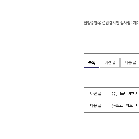
한양증권㈜ 준법감시인 심사필 : 제2015-
목록
이전 글
다음 글
이전 글
(주)에프티이앤이 
다음 글
㈜솔고바이오메디