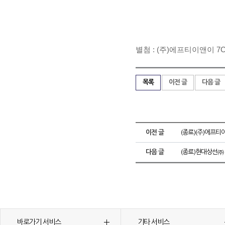
별첨 : (주)에프티이앤이 
목록
이전 글
다음 글
이전 글
(종료)(주)에프
다음 글
(종료)현대상선㈜
바로가기 서비스
기타 서비스