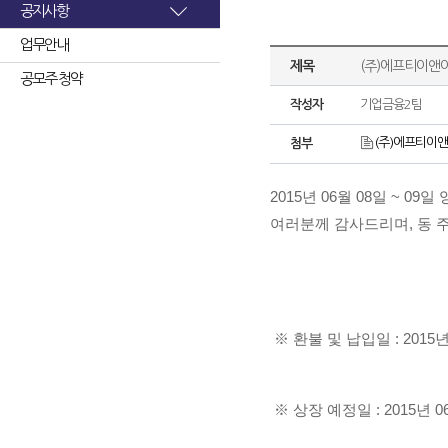
공지사항
업무안내
제목
(주)에프티이앤이
공모주 청약
작성자
기업금융2팀
(주)에프티이앤
첨부
2015년 06월 08일 ~
여러분께 감사드리며, 동 
※ 환불 및 납입일 : 2015년
※ 상장 예정일 : 2015년 0