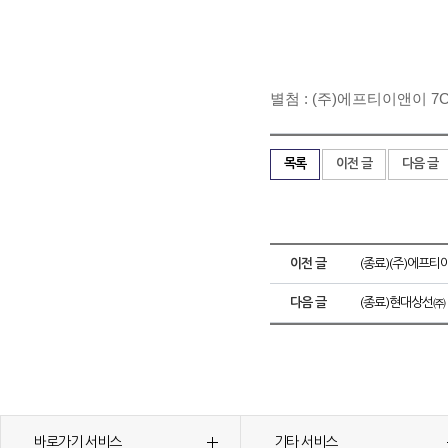
별첨 : (주)에프티이앤이 
목록
이전 글
다음 글
이전 글
(종료)(주)에프
다음 글
(종료)현대상선㈜
바로가기 서비스
기타 서비스