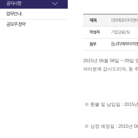
공지사항
업무안내
제목
(주)에프티이앤이
공모주 청약
작성자
기업금융2팀
(주)에프티이앤
첨부
2015년 06월 08일 ~
여러분께 감사드리며, 동 
※ 환불 및 납입일 : 2015년
※ 상장 예정일 : 2015년 0