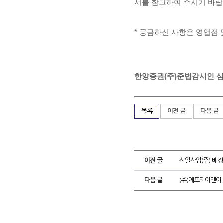
서를 참고하여 주시기 바랍
* 궁금하신 사항은 영업점 및
한양증권(주)준법감시인 심사필 : 
목록
이전 글
다음 글
이전 글
신일산업(주) 배정
다음 글
(주)에프티이앤이 