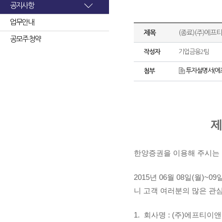
공지사항
업무안내
제목
(종료)(주)에프
공모주 청약
작성자
기업금융2팀
투자설명서(에프
첨부
제
한양증권을 이용해 주시는
2015년 06월 08일(월)
니 고객 여러분의 많은 관
1. 회사명 : (주)에프티이