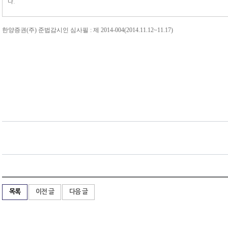
다.
한양증권(주) 준법감시인 심사필 : 제 2014-004(2014.11.12~11.17)
목록
이전 글
다음 글