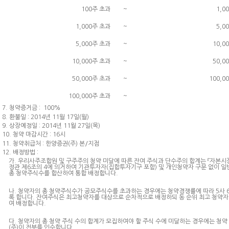
100주 초과
~
1,0
1,000주 초과
~
5,0
5,000주 초과
~
10,0
10,000주 초과
~
50,0
50,000주 초과
~
100,0
100,000주 초과
~
7. 청약증거금 : 100%
8. 환불일 : 2014년 11월 17일(월)
9. 상장예정일 : 2014년 11월 27일(목)
10. 청약 마감시간 : 16시
11. 청약취급처 : 한양증권(주) 본/지점
12. 배정방법 :
가. 우리사주조합원 및 구주주의 청약 미달에 따른 잔여 주식과 단수주의 합계는 『자본시장
정관 제6조의 4에 의거하여 기관투자자(집합투자기구 포함) 및 개인청약자 구분 없이 일
총 청약주식수를 합산하여 통합 배정합니다.
나. 청약자의 총 청약주식수가 공모주식수를 초과하는 경우에는 청약경쟁률에 따라 5사 
록 합니다. 잔여주식은 최고청약자를 대상으로 순차적으로 배정하되 동 순위 최고 청약
여 배정합니다.
다. 청약자의 총 청약 주식 수의 합계가 모집하여야 할 주식 수에 미달하는 경우에는 청
(주)이 전부를 인수합니다.