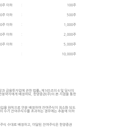
00주 이하
:
100주
00주 이하
:
500주
00주 이하
:
1,000주
00주 이하
:
2,000주
00주 이하
:
5,000주
:
10,000주
과 금융투자업에 관한 법률』 제165조의 6 및 당사의
반청약자에게 배정하되, 한양증권(주)의 본·지점을 통한
6입을 원칙으로 안분 배정하여 잔여주식이 최소화 되도
자의 수가 잔여주식수를 초과하는 경우에는 추첨에 의하
약 주식 수대로 배정하고, 미달된 잔여주식은 한양증권