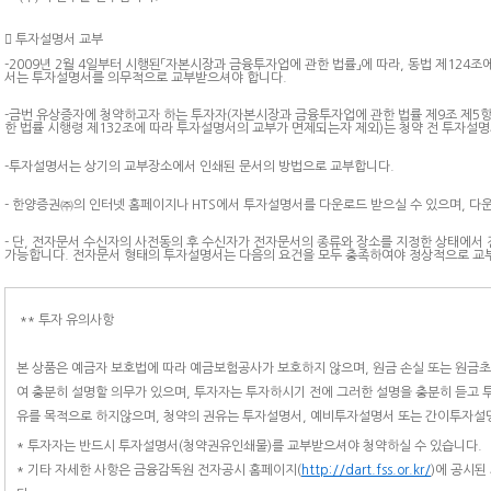

투자설명서 교부
-2009년 2월 4일부터 시행된「자본시장과 금융투자업에 관한 법률」에 따라, 동법 제124
서는 투자설명서를 의무적으로 교부받으셔야 합니다.
-금번 유상증자에 청약하고자 하는 투자자(자본시장과 금융투자업에 관한 법률 제9조 제5
한 법률 시행령 제132조에 따라 투자설명서의 교부가 면제되는자 제외)는 청약 전 투자설명
-투자설명서는 상기의 교부장소에서 인쇄된 문서의 방법으로 교부합니다.
- 한양증권㈜의 인터넷 홈페이지나 HTS에서 투자설명서를 다운로드 받으실 수 있으며, 다
- 단, 전자문서 수신자의 사전동의 후 수신자가 전자문서의 종류와 장소를 지정한 상태에서
가능합니다. 전자문서 형태의 투자설명서는 다음의 요건을 모두 충족하여야 정상적으로 교
** 투자 유의사항
본 상품은 예금자 보호법에 따라 예금보험공사가 보호하지 않으며, 원금 손실 또는 원금초
여 충분히 설명할 의무가 있으며, 투자자는 투자하시기 전에 그러한 설명을 충분히 듣고 
유를 목적으로 하지않으며, 청약의 권유는 투자설명서, 예비투자설명서 또는 간이투자설
* 투자자는 반드시 투자설명서(청약권유인쇄물)를 교부받으셔야 청약하실 수 있습니다.
* 기타 자세한 사항은 금융감독원 전자공시 홈페이지(
http://dart.fss.or.kr/
)에 공시된