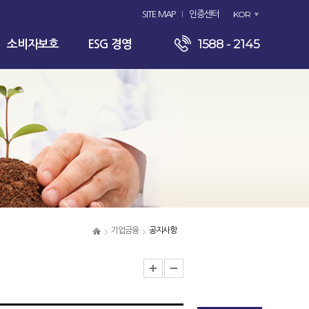
KOR
SITE MAP
인증센터
1588 - 2145
소비자보호
ESG 경영
기업금융
공지사항