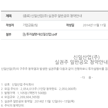
제목
(종료) 신일산업(주) 실권주 일반공모 청약안내
작성자
기업금융2팀
작성일
2014년 11월 11일
투자설명서(신일산업).pdf
첨부
신일산업(주)
실권주 일반공모 청약안내
신일산업(주)의 구주주 청약결과 발생한 실권주를 다음과 같이 진행하오니 투자설명서를 검
- 다 음 -
1. 상호 : 신일산업 주식회사
2. 모집 주식수 : 2,054,013주 (1인당 청약한도 : 2,050,000주)
3. 발행가액 : 1,105원 (액면가 500원)
4. 모집규모 : 2,269,684,365원
5. 실권주 일반공모 청약일 : 2014년 11월 12일(수)~13일(목)
6. 주식의 청약단위 :