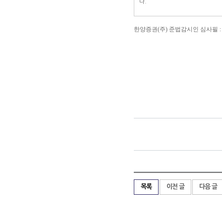
다.
한양증권(주) 준법감시인 심사필 : 제 201
목록
이전 글
다음 글