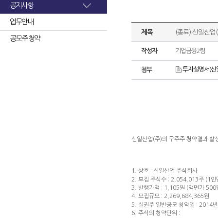
공지사항
업무안내
제목
(종료) 신일산업
공모주 청약
작성자
기업금융2팀
투자설명서(신일
첨부
신일산업(주)의 구주주 청약결과 발
1. 상호 : 신일산업 주식회사
2. 모집 주식수 : 2,054,013주 (1인
3. 발행가액 : 1,105원 (액면가 500
4. 모집규모 : 2,269,684,365원
5. 실권주 일반공모 청약일 : 2014년
6. 주식의 청약단위 :