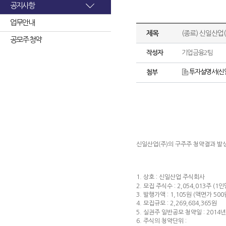
공지사항
업무안내
제목
(종료) 신일산업
공모주 청약
작성자
기업금융2팀
투자설명서(신일
첨부
신일산업(주)의 구주주 청약결과 발
1. 상호 : 신일산업 주식회사
2. 모집 주식수 : 2,054,013주 (1인
3. 발행가액 : 1,105원 (액면가 500
4. 모집규모 : 2,269,684,365원
5. 실권주 일반공모 청약일 : 2014년
6. 주식의 청약단위 :