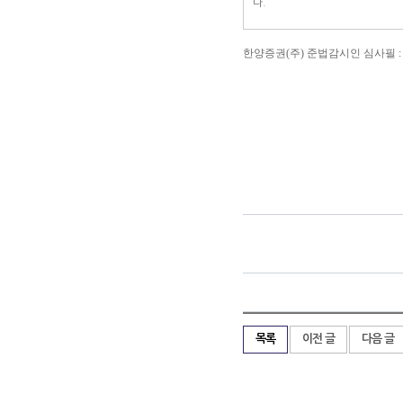
다.
한양증권(주) 준법감시인 심사필 : 제 201
목록
이전 글
다음 글