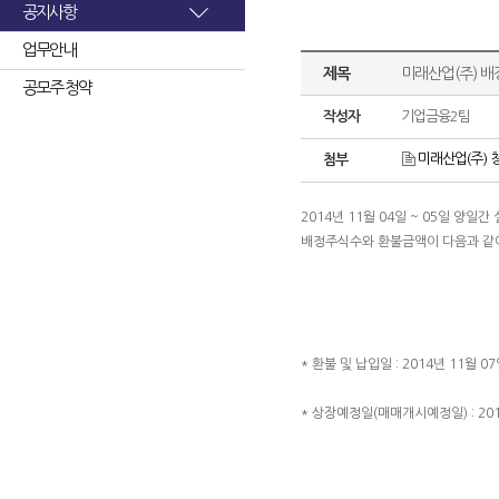
공지사항
업무안내
제목
미래산업(주) 배
공모주 청약
작성자
기업금융2팀
미래산업(주) 
첨부
2014년 11월 04일 ~ 05일 
배정주식수와 환불금액이 다음과 같
* 환불 및 납입일 : 2014년 11월 07
* 상장예정일(매매개시예정일) : 2014