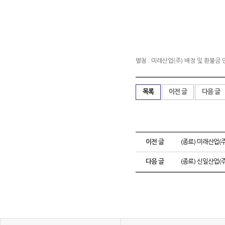
별첨 : 미래산업(주) 배정 및 환불금
목록
이전 글
다음 글
이전 글
(종료) 미래산업(
다음 글
(종료) 신일산업(