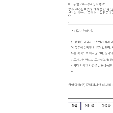

고위험고수익투자신탁 청약
'증권 인수업무 등에 관한 규정' 
신탁의 청약시 "증권 인수업무 등에 
다.
.
** 투자 유의사항
본 상품은 예금자 보호법에 따라 
여 충분히 설명할 의무가 있으며,
유를 목적으로 하지않으며, 청약
* 투자자는 반드시 투자설명서(청
* 기타 자세한 사항은 금융감독원
다.
한양증권(주) 준법감시인 심사필 : 제 201
목록
이전 글
다음 글