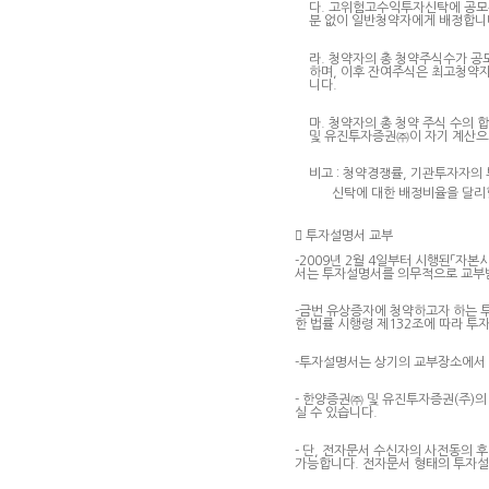
다. 고위험고수익투자신탁에 공모
분 없이 일반청약자에게 배정합니
라. 청약자의 총 청약주식수가 
하며, 이후 잔여주식은 최고청약
니다.
마. 청약자의 총 청약 주식 수의
및 유진투자증권㈜이 자기 계산으
비고 : 청약경쟁률, 기관투자자의
신탁에 대한 배정비율을 달리할

투자설명서 교부
-2009년 2월 4일부터 시행된「자
서는 투자설명서를 의무적으로 교부
-금번 유상증자에 청약하고자 하는 
한 법률 시행령 제132조에 따라 투
-투자설명서는 상기의 교부장소에서 
- 한양증권㈜ 및 유진투자증권(주)
실 수 있습니다.
- 단, 전자문서 수신자의 사전동의
가능합니다. 전자문서 형태의 투자설