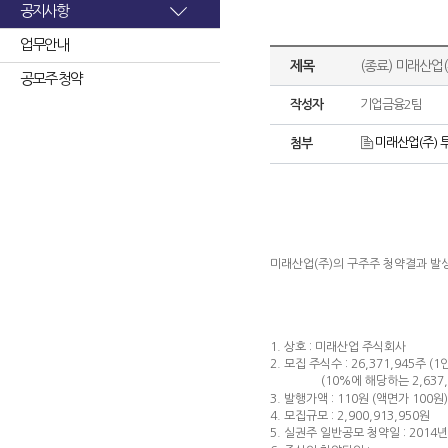
공지사항
업무안내
제목
(종료) 미래산업
공모주 청약
작성자
기업금융2팀
미래산업(주) 
첨부
미래산업(주)의 구주주 청약결과 발
1. 상호 : 미래산업 주식회사
2. 모집 주식수 : 26,371,945주 (1
(10%에 해당하는 2,637,1
3. 발행가액 : 110원 (액면가 100원)
4. 모집규모 : 2,900,913,950원
5. 실권주 일반공모 청약일 : 2014년