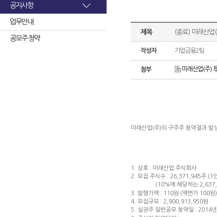
공지사항
업무안내
제목
(종료) 미래산업
공모주 청약
작성자
기업금융2팀
미래산업(주) 
첨부
미래산업(주)의 구주주 청약결과 발
1. 상호 : 미래산업 주식회사
2. 모집 주식수 : 26,371,945주 (1
(10%에 해당하는 2,637,1
3. 발행가액 : 110원 (액면가 100원)
4. 모집규모 : 2,900,913,950원
5. 실권주 일반공모 청약일 : 2014년