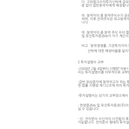
다. 고위험고수익투자신탁에 공모
분 없이 일반청약자에게 배정합니
라. 청약자의 총 청약주식수가 
하며, 이후 잔여주식은 최고청약
니다.
마. 청약자의 총 청약 주식 수의
및 유진투자증권㈜이 자기 계산으
비고 : 청약경쟁률, 기관투자자의
신탁에 대한 배정비율을 달리할

투자설명서 교부
-2009년 2월 4일부터 시행된「자
서는 투자설명서를 의무적으로 교부
-금번 유상증자에 청약하고자 하는 
한 법률 시행령 제132조에 따라 투
-투자설명서는 상기의 교부장소에서 
- 한양증권㈜ 및 유진투자증권(주)
실 수 있습니다.
- 단, 전자문서 수신자의 사전동의
가능합니다. 전자문서 형태의 투자설