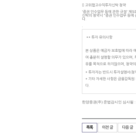

고위험고수익투자신탁 청약
'증권 인수업무 등에 관한 규정' 
신탁의 청약시 "증권 인수업무 등에 
다.
.
** 투자 유의사항
본 상품은 예금자 보호법에 따라 
여 충분히 설명할 의무가 있으며,
유를 목적으로 하지않으며, 청약
* 투자자는 반드시 투자설명서(청
* 기타 자세한 사항은 금융감독원
다.
한양증권(주) 준법감시인 심사필 : 제 201
목록
이전 글
다음 글