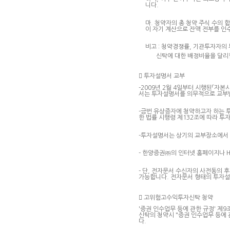
니다.
마. 청약자의 총 청약 주식 수의
이 자기 계산으로 잔액 전부를 인
비고 : 청약경쟁률, 기관투자자의
신탁에 대한 배정비율을 달리할

투자설명서 교부
-2009년 2월 4일부터 시행된「자
서는 투자설명서를 의무적으로 교부
-금번 유상증자에 청약하고자 하는 
한 법률 시행령 제132조에 따라 투
-투자설명서는 상기의 교부장소에서 
- 한양증권㈜의 인터넷 홈페이지나 
- 단, 전자문서 수신자의 사전동의
가능합니다. 전자문서 형태의 투자설

고위험고수익투자신탁 청약
'증권 인수업무 등에 관한 규정' 
신탁의 청약시 "증권 인수업무 등에 
다.