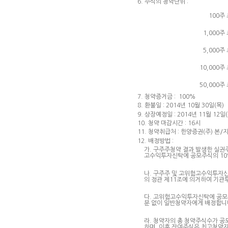
6. 주식의 청약단위 :
100주
1,000주
5,000주
10,000주
50,000주
7. 청약증거금 : 100%
8. 환불일 : 2014년 10월 30일(목)
9. 상장예정일 : 2014년 11월 12일(
10. 청약 마감시간 : 16시
11. 청약취급처 : 한양증권(주) 본/
12. 배정방법 :
가. 구주주청약 결과 발생한 실권
고수익투자신탁에 공모주식의 10
나. 구주주 및 고위험고수익투자신
의 정관 제11조에 의거하여 기관
다. 고위험고수익투자신탁에 공모
분 없이 일반청약자에게 배정합니
라. 청약자의 총 청약주식수가 
하며, 이후 잔여주식은 최고청약