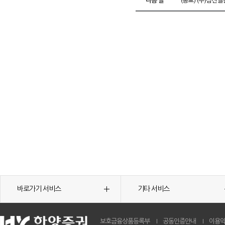
다음 글
(종료) (주)삼진
바로가기 서비스
기타 서비스
보호금융상품등록부
공동인증안내
이용