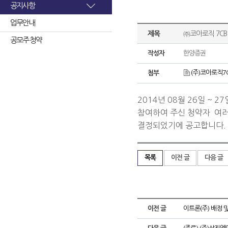
공지사항
업무안내
제목
㈜코아로직 7CB
공모주 청약
작성자
한양증권
(주)코아로직7C
첨부
2014년 08월 26일 ~
참여하여 주신 청약자 여
결정되었기에 공고합니다.
목록
이전 글
다음 글
이전 글
이트론(주) 배정 