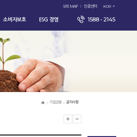
KOR
SITE MAP
인증센터
1588 - 2145
소비자보호
ESG 경영
기업금융
공지사항