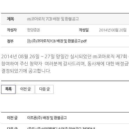
제목
㈜코아로직 7CB 배정 및 환불공고
작성자
한양증권
작성일
2014년 08월 28일
(주)코아로직7CB 배정 및 환불공고.pdf
첨부
2014년 08월 26일 ~ 27일 양일간 실시되었던 ㈜코아로직 제
참여하여 주신 청약자 여러분께 감사드리며, 동사채에 대한 배정
결정되었기에 공고합니다.
목록
이전 글
다음 글
이전 글
이트론(주) 배정 및 환불공고