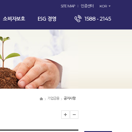
KOR
SITE MAP
인증센터
1588 - 2145
소비자보호
ESG 경영
기업금융
공지사항