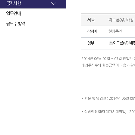
공지사항
업무안내
제목
이트론(주) 배정
공모주 청약
작성자
한양증권
이트론(주) 배정
첨부
2014년 06월 02일 ~ 03일 
배정주식수와 환불금액이 다음과 같
* 환불 및 납입일 : 2014년 06월 09
* 상장예정일(매매개시예정일) : 2014