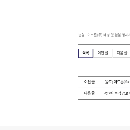
별첨 : 이트론(주) 배정 및 환불 명세
목록
이전 글
다음 글
이전 글
(종료) 이트론(주
다음 글
㈜코아로직 7CB 