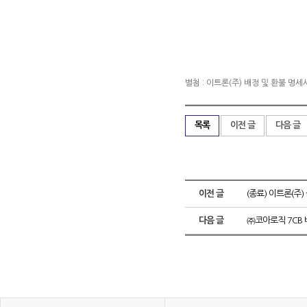
별첨 : 이트론(주) 배정 및 환불 명세
목록
이전 글
다음 글
이전 글
(종료) 이트론(주
다음 글
㈜코아로직 7CB 