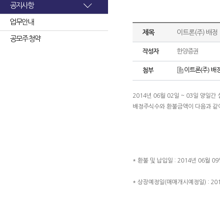
공지사항
업무안내
제목
이트론(주) 배정
공모주 청약
작성자
한양증권
이트론(주) 배정
첨부
2014년 06월 02일 ~ 03일 
배정주식수와 환불금액이 다음과 같
* 환불 및 납입일 : 2014년 06월 09
* 상장예정일(매매개시예정일) : 2014