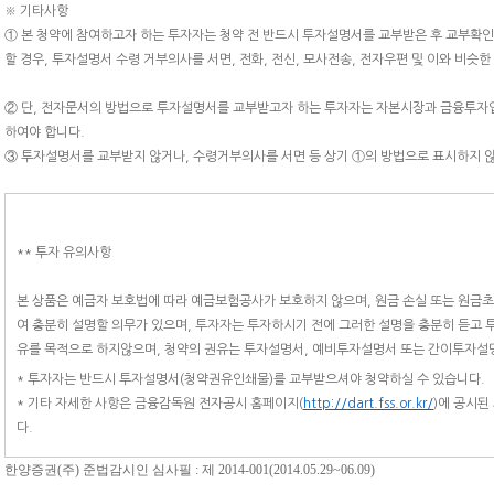
※ 기타사항
① 본 청약에 참여하고자 하는 투자자는 청약 전 반드시 투자설명서를 교부받은 후 교부확
할 경우, 투자설명서 수령 거부의사를 서면, 전화, 전신, 모사전송, 전자우편 및 이와 비슷
② 단, 전자문서의 방법으로 투자설명서를 교부받고자 하는 투자자는 자본시장과 금융투자업
하여야 합니다.
③ 투자설명서를 교부받지 않거나, 수령거부의사를 서면 등 상기 ①의 방법으로 표시하지 않
** 투자 유의사항
본 상품은 예금자 보호법에 따라 예금보험공사가 보호하지 않으며, 원금 손실 또는 원금초
여 충분히 설명할 의무가 있으며, 투자자는 투자하시기 전에 그러한 설명을 충분히 듣고 
유를 목적으로 하지않으며, 청약의 권유는 투자설명서, 예비투자설명서 또는 간이투자설
* 투자자는 반드시 투자설명서(청약권유인쇄물)를 교부받으셔야 청약하실 수 있습니다.
* 기타 자세한 사항은 금융감독원 전자공시 홈페이지(
http://dart.fss.or.kr/
)에 공시된
다.
한양증권(주) 준법감시인 심사필 : 제 2014-001(2014.05.29~06.09)