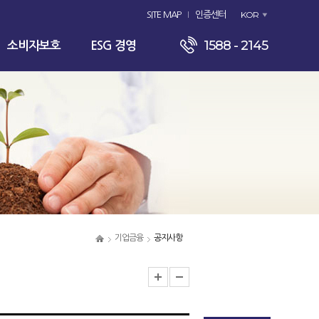
KOR
SITE MAP
인증센터
1588 - 2145
소비자보호
ESG 경영
기업금융
공지사항