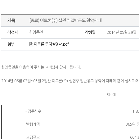
제목
(종료) 이트론(주) 실권주 일반공모 청약안내
작성자
한양증권
작성일
2014년 05월 29일
이트론 투자설명서.pdf
첨부
한양증권을 이용하여 주시는 고객님께 감사드립니다.
2014년 06월 02일~03일 2일간 이트론(주) 실권주 일반공모 청약이 아래와 같이 실시되
== 아 래 ==
모집주식수
1,8
발행가액
365원 
모집규모
664,