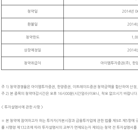
청약일
2014년 
환불일
2014
청약한도
1,8
상장예정일
2014
청약취급처
아이엠투자증권(주), 한양
주 1) 청약경쟁율은 아이엠투자증권, 한양증권, 이트레이드증권 청약금액을 합산하여 산정,
주 2) 본 종목의 청약마감시간은 오후 16시00분(시간엄수)이오니, 착오 없으시기 바랍니다
< 투자설명서에 관한 사항 >
※ 본 청약에 참여하고자 하는 투자자(자본시장과 금융투자업에 관한 법률 제9조 제5항에
률 시행령 제132조에 따라 투자설명서의 교부가 면제되는자 제외)는 청약 전 투자설명서를 