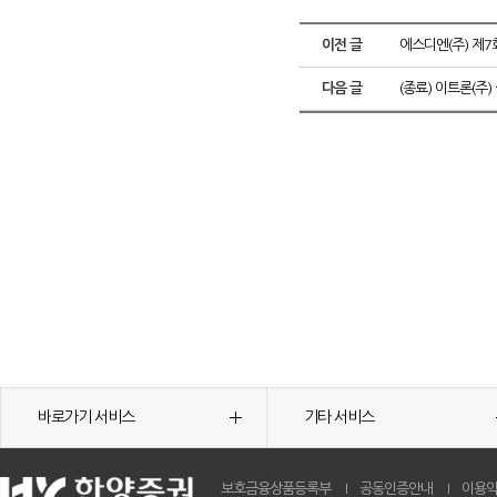
이전 글
에스디엔(주) 제7
다음 글
(종료) 이트론(주
바로가기 서비스
기타 서비스
보호금융상품등록부
공동인증안내
이용