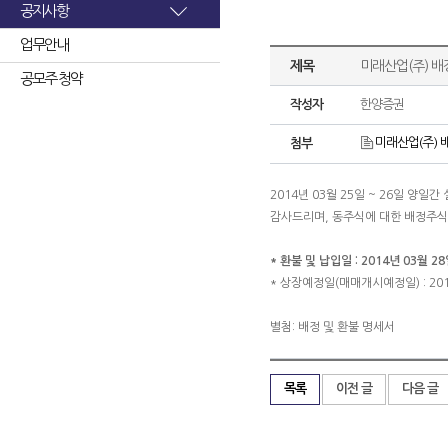
공지사항
업무안내
제목
미래산업(주) 배
공모주 청약
작성자
한양증권
미래산업(주) 배
첨부
2014년 03월 25일 ~ 26일 
감사드리며, 동주식에 대한 배정주
* 환불 및 납입일 : 2014년 03월 28
* 상장예정일(매매개시예정일) : 201
별첨: 배정 및 환불 명세서
목록
이전 글
다음 글