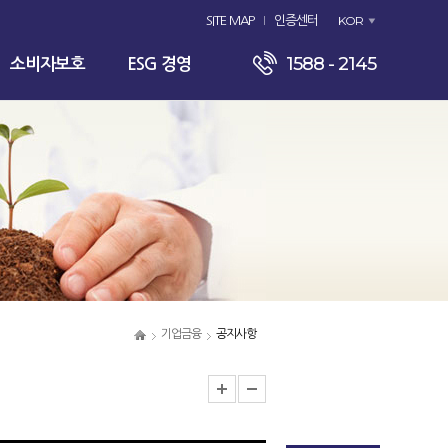
KOR
SITE MAP
인증센터
1588 - 2145
소비자보호
ESG 경영
기업금융
공지사항