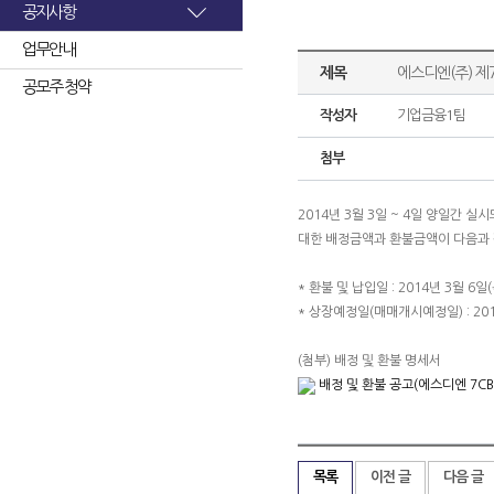
공지사항
업무안내
제목
에스디엔(주) 제
공모주 청약
작성자
기업금융1팀
첨부
2014년 3월 3일 ~ 4일 양일간
대한 배정금액과 환불금액이 다음과
* 환불 및 납입일 : 2014년 3월 6일(
* 상장예정일(매매개시예정일) : 201
(첨부) 배정 및 환불 명세서
배정 및 환불 공고(에스디엔 7CB)
목록
이전 글
다음 글