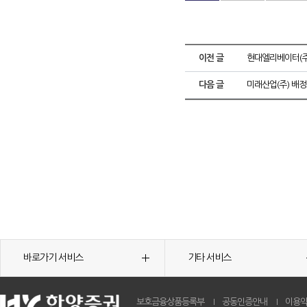
이전 글
현대엘리베이터(주
다음 글
미래산업(주) 배정
바로가기 서비스
기타 서비스
보호금융상품등록부
공동인증안내
이용