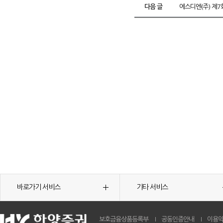
다음 글
에스디엔(주) 제7
바로가기 서비스
기타 서비스
보호금융상품등록부
공동인증안내
이용