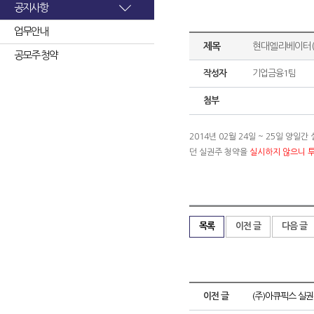
공지사항
업무안내
제목
현대엘리베이터(
공모주 청약
작성자
기업금융1팀
첨부
2014년 02월 24일 ~ 25일 양
던 실권주 청약을
실시하지 않으니 
목록
이전 글
다음 글
이전 글
(주)아큐픽스 실