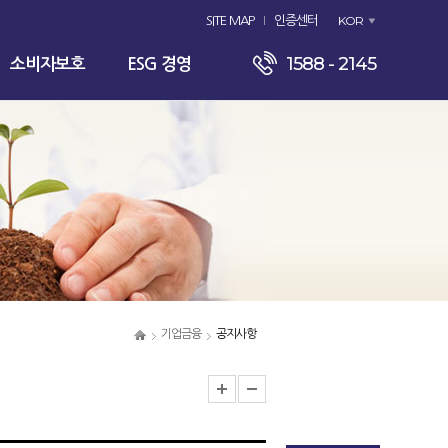
KOR
SITE MAP
인증센터
1588 - 2145
소비자보호
ESG 경영
기업금융
공지사항