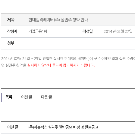
제목
현대엘리베이터(주) 실권주 청약 안내
작성자
기업금융1팀
작성일
2014년 02월 27일
첨부
2014년 02월 24일 ~ 25일 양일간 실시한 현대엘리베이터(주) 구주주청약 결과 실권 수량이
던 실권주 청약을
실시하지 않으니 투자에 참고하시기 바랍니다.
목록
이전 글
다음 글
이전 글
(주)아큐픽스 실권주 일반공모 배정 및 환불공고