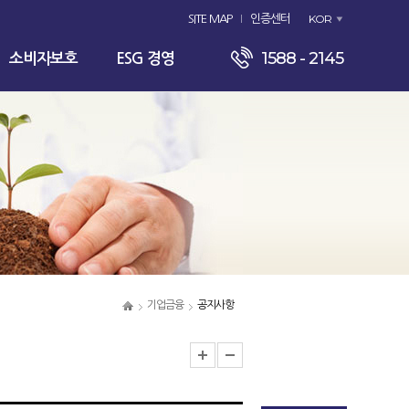
KOR
SITE MAP
인증센터
1588 - 2145
소비자보호
ESG 경영
기업금융
공지사항