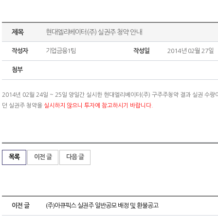
제목
현대엘리베이터(주) 실권주 청약 안내
작성자
기업금융1팀
작성일
2014년 02월 27일
첨부
2014년 02월 24일 ~ 25일 양일간 실시한 현대엘리베이터(주) 구주주청약 결과 실권 수량이
던 실권주 청약을
실시하지 않으니 투자에 참고하시기 바랍니다.
목록
이전 글
다음 글
이전 글
(주)아큐픽스 실권주 일반공모 배정 및 환불공고