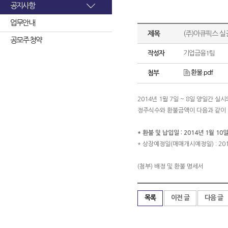
공지사항
업무안내
제목
(주)아큐픽스 실
공모주 청약
작성자
기업금융1팀
환불.pdf
첨부
2014년 1월 7일 ~ 8일 양일간
정주식수와 환불금액이 다음과 같이
* 환불 및 납입일 : 2014년 1월 10일
* 상장예정일(매매개시예정일) : 201
(첨부) 배정 및 환불 명세서
목록
이전 글
다음 글