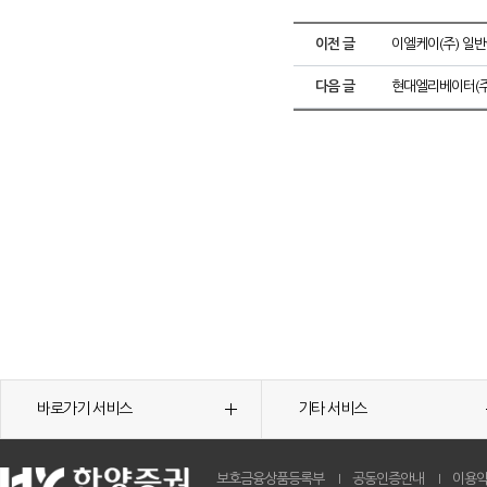
이전 글
이엘케이(주) 일
다음 글
현대엘리베이터(주
바로가기 서비스
기타 서비스
보호금융상품등록부
공동인증안내
이용