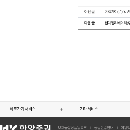
이전 글
이엘케이(주) 일
다음 글
현대엘리베이터(주
바로가기 서비스
기타 서비스
보호금융상품등록부
공동인증안내
이용