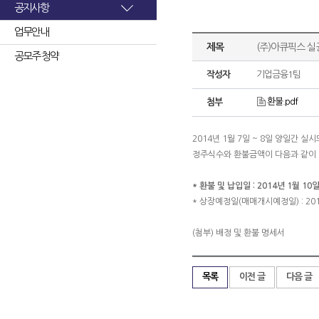
공지사항
업무안내
제목
(주)아큐픽스 실
공모주 청약
작성자
기업금융1팀
환불.pdf
첨부
2014년 1월 7일 ~ 8일 양일간
정주식수와 환불금액이 다음과 같이
* 환불 및 납입일 : 2014년 1월 10일
* 상장예정일(매매개시예정일) : 201
(첨부) 배정 및 환불 명세서
목록
이전 글
다음 글