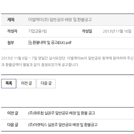
제목
이엘케이(주) 일반공모 배정 및 환불공고
작성자
기업금융1팀
작성일
2013년 11월 18일
환불내역 및 공고(ELK).pdf
첨부
2013년 11월 6일 ~ 7일 양일간 실시되었던 이엘케이㈜의 일반공모 청약에 참여하여 주
과 환불금액이 별첨과 같이 결정되었기에 공고합니다.
목록
이전 글
다음 글
이전 글
(주)큐로컴 실권주 일반공모 배정 및 환불 공고
다음 글
(주)아큐픽스 실권주 일반공모 배정 및 환불공고