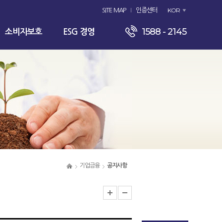
KOR
SITE MAP
인증센터
1588 - 2145
소비자보호
ESG 경영
기업금융
공지사항