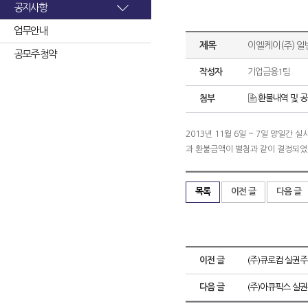
공지사항
업무안내
제목
이엘케이(주) 일
공모주 청약
작성자
기업금융1팀
환불내역 및 공고(
첨부
2013년 11월 6일 ~ 7일 양일
과 환불금액이 별첨과 같이 결정되었
목록
이전 글
다음 글
이전 글
(주)큐로컴 실권주
다음 글
(주)아큐픽스 실