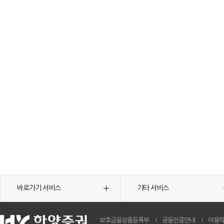
바로가기 서비스
기타 서비스
보호금융상품등록부
공동인증안내
이용