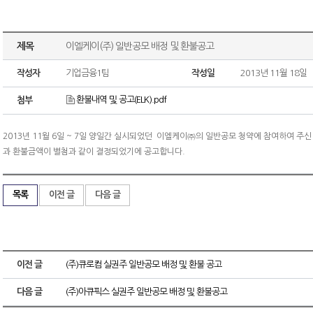
제목
이엘케이(주) 일반공모 배정 및 환불공고
작성자
기업금융1팀
작성일
2013년 11월 18일
환불내역 및 공고(ELK).pdf
첨부
2013년 11월 6일 ~ 7일 양일간 실시되었던 이엘케이㈜의 일반공모 청약에 참여하여 주
과 환불금액이 별첨과 같이 결정되었기에 공고합니다.
목록
이전 글
다음 글
이전 글
(주)큐로컴 실권주 일반공모 배정 및 환불 공고
다음 글
(주)아큐픽스 실권주 일반공모 배정 및 환불공고