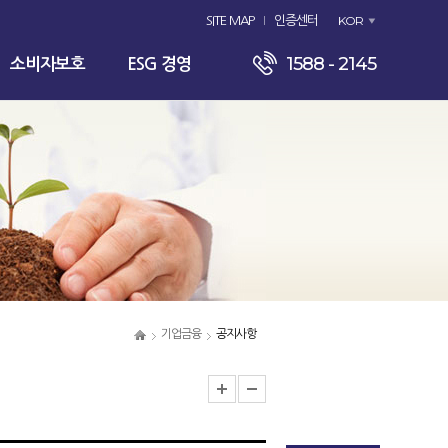
KOR
SITE MAP
인증센터
1588 - 2145
소비자보호
ESG 경영
기업금융
공지사항