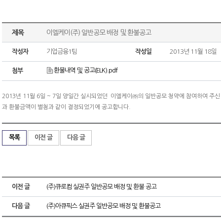
제목
이엘케이(주) 일반공모 배정 및 환불공고
작성자
기업금융1팀
작성일
2013년 11월 18일
환불내역 및 공고(ELK).pdf
첨부
2013년 11월 6일 ~ 7일 양일간 실시되었던 이엘케이㈜의 일반공모 청약에 참여하여 주
과 환불금액이 별첨과 같이 결정되었기에 공고합니다.
목록
이전 글
다음 글
이전 글
(주)큐로컴 실권주 일반공모 배정 및 환불 공고
다음 글
(주)아큐픽스 실권주 일반공모 배정 및 환불공고