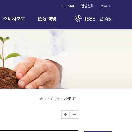
KOR
SITE MAP
인증센터
1588 - 2145
소비자보호
ESG 경영
기업금융
공지사항