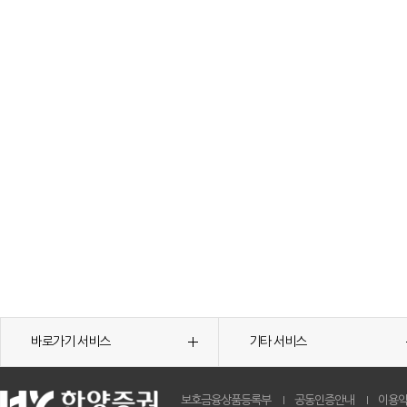
바로가기 서비스
기타 서비스
보호금융상품등록부
공동인증안내
이용