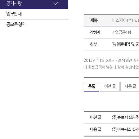
공지사항
업무안내
제목
이엘케이(주) 일
공모주 청약
작성자
기업금융1팀
환불내역 및 공고(
첨부
2013년 11월 6일 ~ 7일 양일
과 환불금액이 별첨과 같이 결정되었
목록
이전 글
다음 글
이전 글
(주)큐로컴 실권주
다음 글
(주)아큐픽스 실