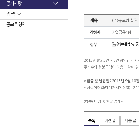
공지사항
업무안내
제목
(주)큐로컴 실권
공모주 청약
작성자
기업금융1팀
환불내역 및 공고(
첨부
2013년 9월 5일 ~ 6일 양일간
주식수와 환불금액이 다음과 같이 
* 환불 및 납입일 : 2013년 9월 10일
* 상장예정일(매매개시예정일) : 201
(첨부) 배정 및 환불 명세서
목록
이전 글
다음 글