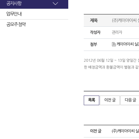
공지사항
업무안내
제목
(주)케이아이씨 
공모주 청약
작성자
관리자
케이아이씨 실권
첨부
2012년 06월 12일 ~ 13일 
한 배정금액과 환불금액이 별첨과 
목록
이전 글
다음 글
이전 글
(주)케이아이씨 