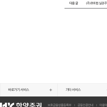
다음 글
(주)큐로컴 실권주
바로가기 서비스
기타 서비스
보호금융상품등록부
공동인증안내
이용