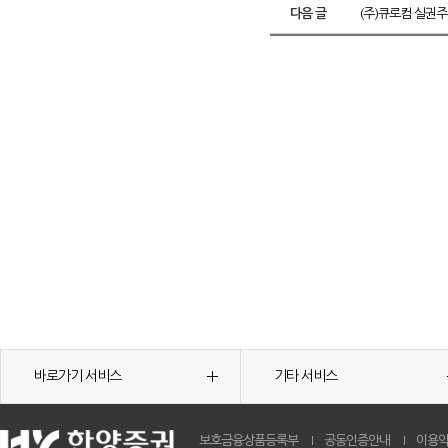
다음 글
(주)큐로컴 실권주
바로가기 서비스
기타 서비스
보호금융상품등록부
공동인증안내
이용