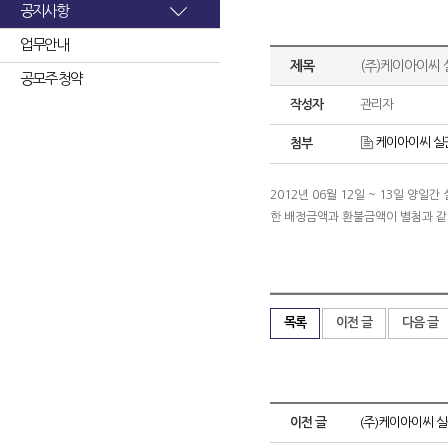
공지사항
업무안내
제목
(주)케이아이씨 
공모주 청약
작성자
관리자
케이아이씨 실권
첨부
2012년 06월 12일 ~ 13일 
한 배정금액과 환불금액이 별첨과 
목록
이전 글
다음 글
이전 글
(주)케이아이씨 