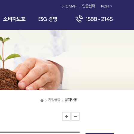
KOR
SITE MAP
인증센터
1588 - 2145
소비자보호
ESG 경영
기업금융
공지사항