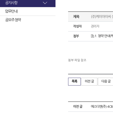
공지사항
업무안내
제목
(주)케이아이씨 
공모주 청약
작성자
관리자
1. 청약 안내(케
첨부
첨부 파일 참조
목록
이전 글
다음 글
이전 글
에스디엔(주) 4C