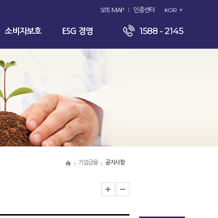
KOR
SITE MAP
인증센터
1588 - 2145
소비자보호
ESG 경영
기업금융
공지사항