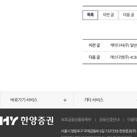
목록
이전 글
다음 글
이전 글
케이디씨(주) 일
다음 글
에스디엔(주) 4C
바로가기 서비스
기타 서비스
보호금융상품등록부
공동인증안내
이용
서울시 영등포구 국제금융로 6길 7 (07330) 한양증권(주)