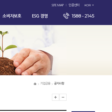
KOR
SITE MAP
인증센터
1588 - 2145
소비자보호
ESG 경영
기업금융
공지사항