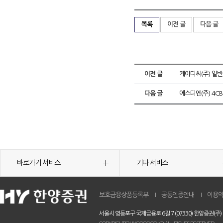
목록
이전 글
다음 글
이전 글
케이디씨(주) 일
다음 글
에스디엔(주) 4C
바로가기 서비스
기타 서비스
보호금융상품등록부
공동인증안내
이용
서울시 영등포구 국제금융로 6길 7 (07330) 한양증권(주)