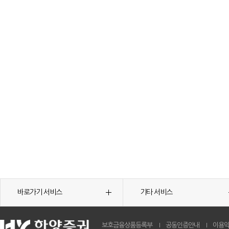
바로가기 서비스
기타 서비스
보호금융상품등록부
공동인증안내
이용