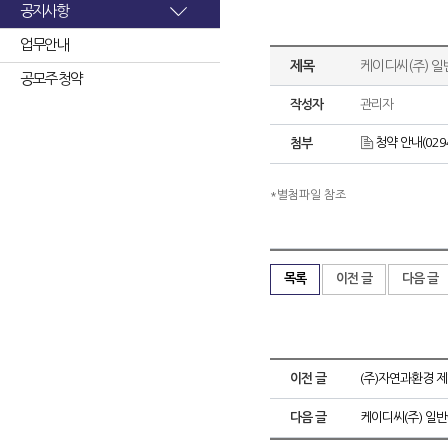
공지사항
업무안내
제목
케이디씨(주) 일
공모주 청약
작성자
관리자
청약 안내(02948
첨부
*별첨파일 참조
목록
이전 글
다음 글
이전 글
(주)자연과환경 
다음 글
케이디씨(주) 일