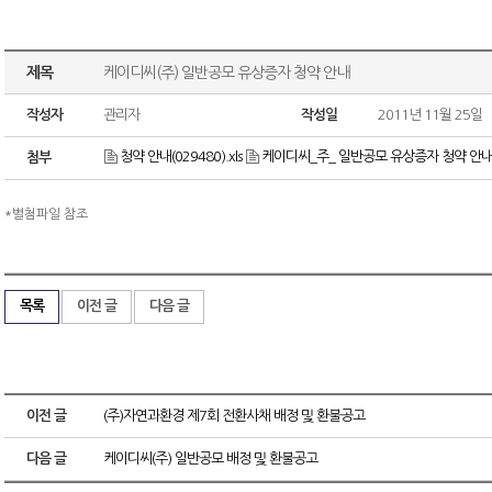
제목
케이디씨(주) 일반공모 유상증자 청약 안내
작성자
관리자
작성일
2011년 11월 25일
청약 안내(029480).xls
케이디씨_주_ 일반공모 유상증자 청약 안내.
첨부
*별첨파일 참조
목록
이전 글
다음 글
이전 글
(주)자연과환경 제7회 전환사채 배정 및 환불공고
다음 글
케이디씨(주) 일반공모 배정 및 환불공고