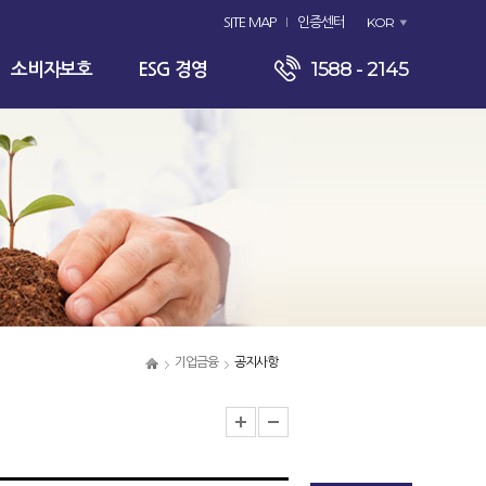
KOR
SITE MAP
인증센터
1588 - 2145
소비자보호
ESG 경영
기업금융
공지사항